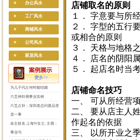
办公风水
店铺取名的原则
１． 字意要与所
工厂风水
２． 字型的五行
商铺风水
或相合的原则
公司风水
３． 天格与地格
家居风水
４． 店名的阴阳
５． 起店名时当
为儿子代占何时能结婚
店铺命名技巧
六爻神卦测事业实例
一、 可从所经营
六爻占卦：深圳老总问废品变
二、 要从店主人
卖一事
作起名的依据
命主姓名:上海W女士; 主测：
三、 以所开业之
事业与