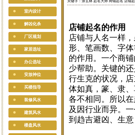
关键字：涂玄林 起名大师 商铺起名 店铺
室内设计
解凶化杀
店铺起名的作用
店铺与人名一样，
厂区规划
形、笔画数、字体
家居选址
的作用。一个商铺
办公选址
少帮助。关键的还
安放神位
行生克的状况，店
体如真，篆、隶、
买楼指导
各不相同。所以在
装修风水
及因行业而异。一
建筑风水
到趋吉避凶、生意
楼盘风水