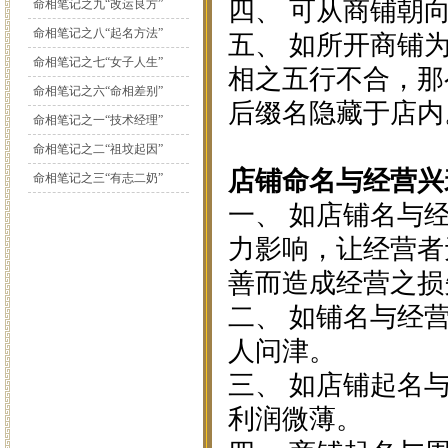
四、 可从商铺朝
命相笔记之九“改运良方”
命相笔记之八“起名方法”
五、 如所开商铺
命相笔记之七“女子人生”
相之五行不合，那
命相笔记之六“命相差别”
后缀名隐藏于店内
命相笔记之一“技术经理”
命相笔记之二“祖坟起因”
店铺命名与经营兴
命相笔记之三“有志二奶”
一、 如店铺名与
力影响，让经营者
善而造成经营之损
二、 如铺名与经
人问津。
三、 如店铺起名
利润微薄。