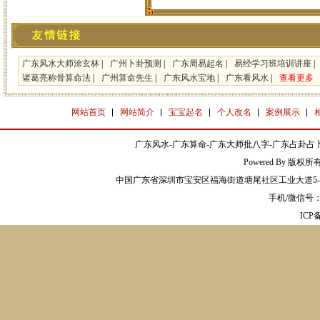
广东风水大师涂玄林
|
广州卜卦预测
|
广东周易起名
|
易经学习班培训讲座
|
诸葛亮称骨算命法
|
广州算命先生
|
广东风水宝地
|
广东看风水
|
查看更多
网站首页
网站简介
宝宝起名
个人改名
案例展示
广东风水-广东算命-广东大师批八字-广东占卦占卜
Powered By 版权
中国广东省深圳市宝安区福海街道塘尾社区工业大道5-2
手机/微信号：13
IC