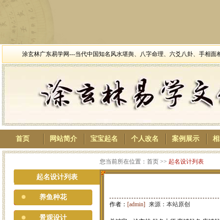
涂玄林广东易学网---当代中国知名风水堪舆、八字命理、六爻八卦、手相
首页
网站简介
宝宝起名
个人改名
案例展示
相
您当前所在位置：首页 >>
起名设计列表
起名设计列表
养鱼种花
作者：
[admin]
来源：本站原创
景观设计