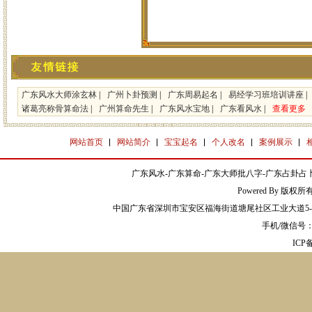
广东风水大师涂玄林
|
广州卜卦预测
|
广东周易起名
|
易经学习班培训讲座
|
诸葛亮称骨算命法
|
广州算命先生
|
广东风水宝地
|
广东看风水
|
查看更多
网站首页
网站简介
宝宝起名
个人改名
案例展示
广东风水-广东算命-广东大师批八字-广东占卦占卜
Powered By 版权
中国广东省深圳市宝安区福海街道塘尾社区工业大道5-2
手机/微信号：13
IC