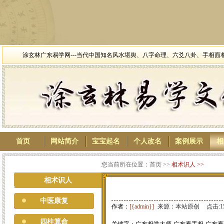
涂玄林广东易学网---当代中国知名风水堪舆、八字命理、六爻八卦、手相
首页
网站简介
宝宝起名
个人改名
案例展示
相
您当前所在位置：首页 >>
相术识人
>>
相术识人
中医康复
作者：
[{admin}]
来源：本站原创
点击:1
四柱算命