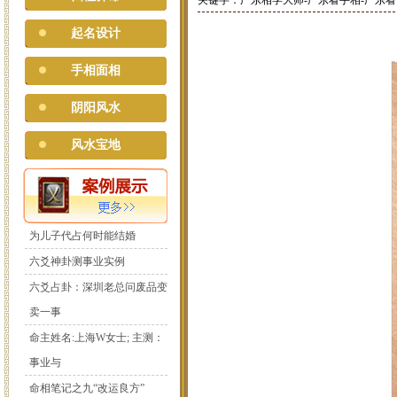
关键字：广东相学大师-广东看手相-广东看
起名设计
手相面相
阴阳风水
风水宝地
为儿子代占何时能结婚
六爻神卦测事业实例
六爻占卦：深圳老总问废品变
卖一事
命主姓名:上海W女士; 主测：
事业与
命相笔记之九“改运良方”