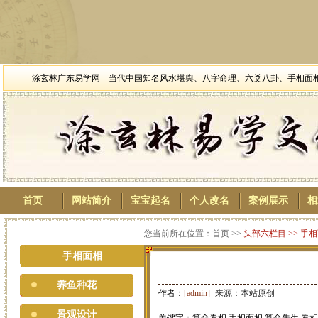
涂玄林广东易学网---当代中国知名风水堪舆、八字命理、六爻八卦、手相
首页
网站简介
宝宝起名
个人改名
案例展示
相
您当前所在位置：首页 >>
头部六栏目
>>
手相
手相面相
养鱼种花
作者：
[admin]
来源：本站原创
景观设计