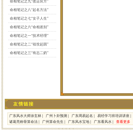
命相笔记之九“改运良方”
命相笔记之八“起名方法”
命相笔记之七“女子人生”
命相笔记之六“命相差别”
命相笔记之一“技术经理”
命相笔记之二“祖坟起因”
命相笔记之三“有志二奶”
广东风水大师涂玄林
|
广州卜卦预测
|
广东周易起名
|
易经学习班培训讲座
|
诸葛亮称骨算命法
|
广州算命先生
|
广东风水宝地
|
广东看风水
|
查看更多