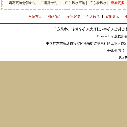
诸葛亮称骨算命法
|
广州算命先生
|
广东风水宝地
|
广东看风水
|
查看更多
网站首页
网站简介
宝宝起名
个人改名
案例展示
广东风水-广东算命-广东大师批八字-广东占卦占卜
Powered By 版权
中国广东省深圳市宝安区福海街道塘尾社区工业大道5-2
手机/微信号：13
IC