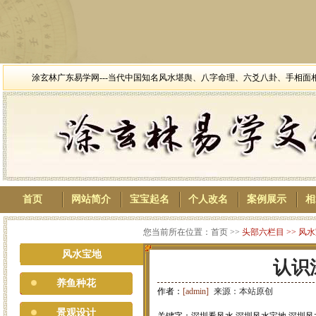
涂玄林广东易学网---当代中国知名风水堪舆、八字命理、六爻八卦、手相
首页
网站简介
宝宝起名
个人改名
案例展示
相
您当前所在位置：首页 >>
头部六栏目
>>
风水
风水宝地
认识
养鱼种花
作者：
[admin]
来源：本站原创
景观设计