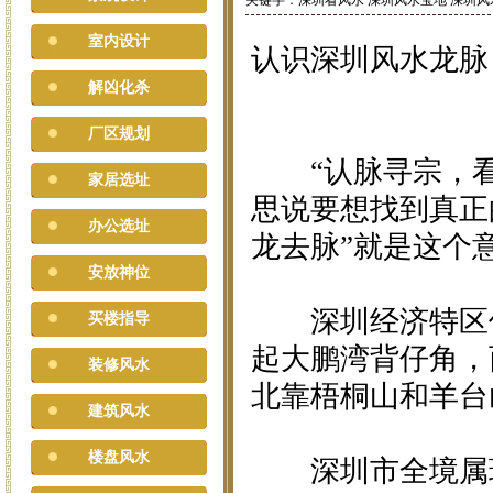
关键字：深圳看风水 深圳风水宝地 深圳
室内设计
认识深圳风水龙脉
解凶化杀
厂区规划
“认脉寻宗，看
家居选址
思说要想找到真正
办公选址
龙去脉”就是这个
安放神位
深圳经济特区位
买楼指导
起大鹏湾背仔角，
装修风水
北靠梧桐山和羊台
建筑风水
楼盘风水
深圳市全境属珠