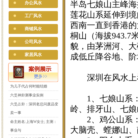
半岛七娘山主峰海
办公风水
莲花山系延伸到境
工厂风水
西南一直到香港的
商铺风水
桐山（海拔943
公司风水
貌，由茅洲河、大
成低丘降谷地、阶
家居风水
深圳在风水上看
为儿子代占何时能结婚
六爻神卦测事业实例
1、七娘山系：
六爻占卦：深圳老总问废品变
岭、排牙山、七娘
卖一事
2、鸡公山系：
命主姓名:上海W女士; 主测：
大脑壳、螳娜山、
事业与