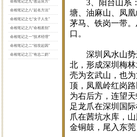
3、阳台山系：
命相笔记之九“改运良方”
命相笔记之八“起名方法”
塘、油麻山、凤凰
命相笔记之七“女子人生”
茅马、铁岗一带。
命相笔记之六“命相差别”
口。
命相笔记之一“技术经理”
命相笔记之二“祖坟起因”
深圳风水山势远
命相笔记之三“有志二奶”
北，形成深圳梅林
壳为玄武山，也为
顶，凤凰岭红岗路
为右后方，连望天
足龙爪在深圳国际
爪在茜坑水库，山
金铜鼓，尾入东莞