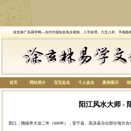
涂玄林广东易学网---当代中国知名风水堪舆、八字命理、六爻八卦、手相
首页
网站简介
宝宝起名
个人改名
案例展示
相
阳江风水大师 - 
阳江：隋炀帝大业二年（606年），安宁县、高凉县分出部分地方