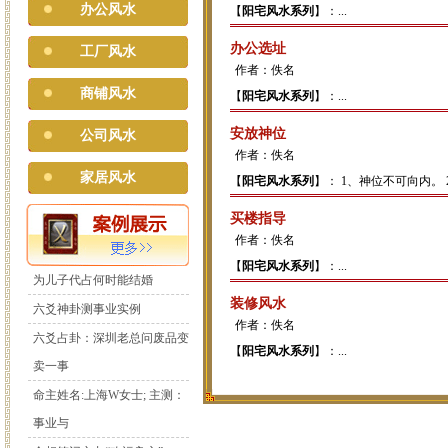
办公风水
【
阳宅风水系列
】：...
办公选址
工厂风水
作者：佚名
商铺风水
【
阳宅风水系列
】：...
安放神位
公司风水
作者：佚名
家居风水
【
阳宅风水系列
】： 1、神位不可向内。
买楼指导
作者：佚名
【
阳宅风水系列
】：...
为儿子代占何时能结婚
装修风水
六爻神卦测事业实例
作者：佚名
六爻占卦：深圳老总问废品变
【
阳宅风水系列
】：...
卖一事
命主姓名:上海W女士; 主测：
事业与