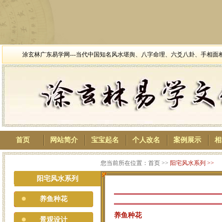
涂玄林广东易学网---当代中国知名风水堪舆、八字命理、六爻八卦、手相
首页
网站简介
宝宝起名
个人改名
案例展示
相
您当前所在位置：首页 >>
阳宅风水系列
>>
阳宅风水系列
养鱼种花
养鱼种花
景观设计