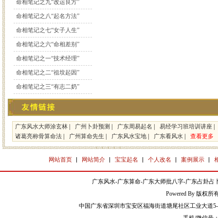
命相笔记之九“改运良方”
命相笔记之八“起名方法”
命相笔记之七“女子人生”
命相笔记之六“命相差别”
命相笔记之一“技术经理”
命相笔记之二“祖坟起因”
命相笔记之三“有志二奶”
广东风水大师涂玄林
|
广州卜卦预测
|
广东周易起名
|
易经学习班培训讲座
|
诸葛亮称骨算命法
|
广州算命先生
|
广东风水宝地
|
广东看风水
|
查看更多
网站首页
网站简介
宝宝起名
个人改名
案例展示
广东风水-广东算命-广东大师批八字-广东占卦占卜
Powered By 版权
中国广东省深圳市宝安区福海街道塘尾社区工业大道5-2