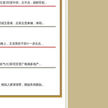
贵2印堂中间，主不吉，因财官犯...
五星者，左富左贵鼻侧，体弱...
根上，主克害应于四十一岁左右...
气大2田宅宫宽广饱满多地产...
说人家渐渐荣，颧如朱色眼如...