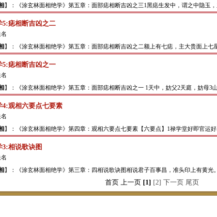
相
】：《涂玄林面相绝学》第五章：面部痣相断吉凶之三1黑痣生发中，谓之中隐玉，主
5:痣相断吉凶之二
佚名
相
】：《涂玄林面相绝学》第五章：面部痣相断吉凶之二额上有七痣，主大贵面上七星或
5:痣相断吉凶之一
佚名
相
】：《涂玄林面相绝学》第五章：面部痣相断吉凶之一 1天中，妨父2天庭，妨母3山
4:观相六要点七要素
佚名
相
】：《涂玄林面相绝学》第四章：观相六要点七要素【六要点】1禄学堂好即官运好名
3:相说歌诀图
佚名
相
】：《涂玄林面相绝学》第三章：四相说歌诀图相说君子百事昌，准头印上有黄光。相
首页 上一页
[1]
[2]
下一页
尾页