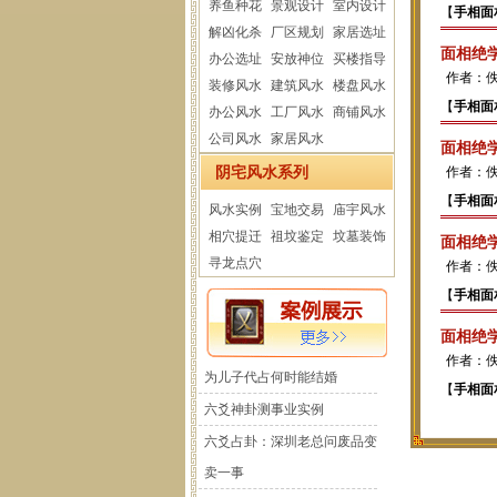
养鱼种花
景观设计
室内设计
【
手相面
解凶化杀
厂区规划
家居选址
面相绝学
办公选址
安放神位
买楼指导
作者：
装修风水
建筑风水
楼盘风水
【
手相面
办公风水
工厂风水
商铺风水
公司风水
家居风水
面相绝学
阴宅风水系列
作者：
【
手相面
风水实例
宝地交易
庙宇风水
相穴提迁
祖坟鉴定
坟墓装饰
面相绝学
寻龙点穴
作者：
【
手相面
面相绝学
作者：
为儿子代占何时能结婚
【
手相面
六爻神卦测事业实例
六爻占卦：深圳老总问废品变
卖一事