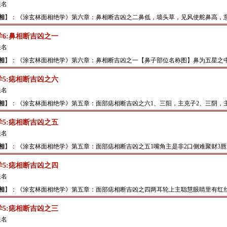
佚名
相
】：《涂玄林面相绝学》第六章：鼻相断吉凶之二鼻低，墙头草，见风使舵鼻高，意志
6:鼻相断吉凶之一
佚名
相
】：《涂玄林面相绝学》第六章：鼻相断吉凶之一【鼻子部位名称图】鼻为五星之中的“
5:痣相断吉凶之六
佚名
相
】：《涂玄林面相绝学》第五章：面部痣相断吉凶之六1、三阳，主克子2、三阴，主克
5:痣相断吉凶之五
佚名
相
】：《涂玄林面相绝学》第五章：面部痣相断吉凶之五1嘴角主是非2口侧难聚财3唇上
5:痣相断吉凶之四
佚名
相
】：《涂玄林面相绝学》第五章：面部痣相断吉凶之四两耳轮上主聪慧眼睛里有红丝明
5:痣相断吉凶之三
佚名