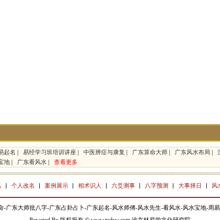
易起名
|
易经学习班培训讲座
|
中医辨症与康复
|
广东算命大师
|
广东风水布局
|
宝地
|
广东看风水
|
查看更多
名
个人改名
案例展示
相术识人
六爻测事
八字预测
大事择日
风
命-广东大师批八字-广东占卦占卜-广东起名-风水师傅-风水先生-看风水-风水宝地-周易