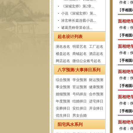
作者：
《深城玄师》第2章
...
【
手相面
小说《深城玄师》第
...
涂玄林长篇连载小说
...
面相绝学
诸葛亮称骨算命法
...
作者：
【
手相面
起名设计列表
面相绝学
测名改名
明星艺名
工厂起名
作者：
楼盘起名
商铺起名
酒店起名
【
手相面
网店起名
微信公众账号起名
八字预测/大事择日系列
面相绝学
作者：
综合预测
学业预测
财运预测
【
手相面
事业预测
官运预测
健康预测
婚烟预测
号码择吉
合作预测
面相绝学
年度预测
结婚择日
进宅择日
作者：
安葬择日
安灶择日
开业择日
【
手相面
优生择日
男女合婚
面相绝学
阳宅风水系列
作者：