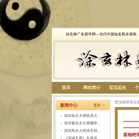
涂玄林广东易学网---当代中国知名风水堪
首页
网站简介
宝宝起名
个
您当前所在位置
新闻中心
更多>>
深圳风水大师联系方
...
深圳看风水大师哪里
...
深圳风水大师涂玄林
...
面相绝学
《深城玄师》长篇连
...