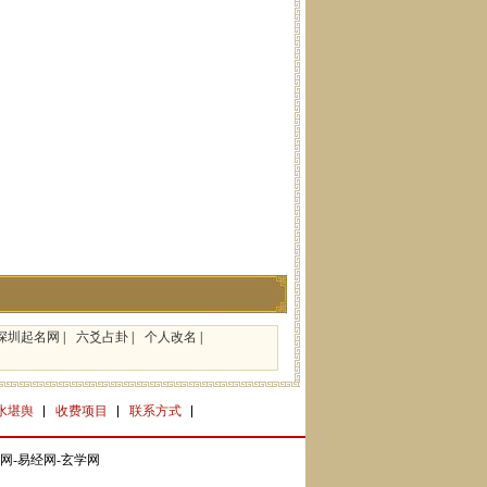
深圳起名网
|
六爻占卦
|
个人改名
|
水堪舆
收费项目
联系方式
网-易经网-玄学网