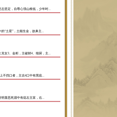
坚定，自尊心强山根低，少年时...
土星”，土能生金，故鼻主...
女3、金柜，主破财4、细厨，主...
不挡口者，主吉4口中有黑痣...
显恶死眉中有痣左主富，右...