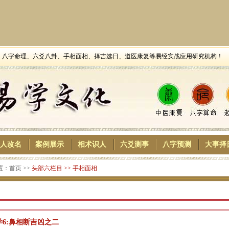
舆、八字命理、六爻八卦、手相面相、择吉选日、道医康复等易经实战应用研究机构！
人改名
案例展示
相术识人
六爻测事
八字预测
大事择
：首页 >>
头部六栏目
>>
手相面相
6:鼻相断吉凶之二