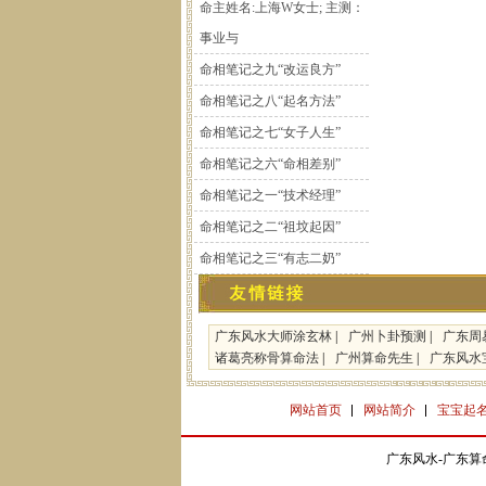
命主姓名:上海W女士; 主测：
事业与
命相笔记之九“改运良方”
命相笔记之八“起名方法”
命相笔记之七“女子人生”
命相笔记之六“命相差别”
命相笔记之一“技术经理”
命相笔记之二“祖坟起因”
命相笔记之三“有志二奶”
广东风水大师涂玄林
|
广州卜卦预测
|
广东周
诸葛亮称骨算命法
|
广州算命先生
|
广东风水
网站首页
网站简介
宝宝起
广东风水-广东算